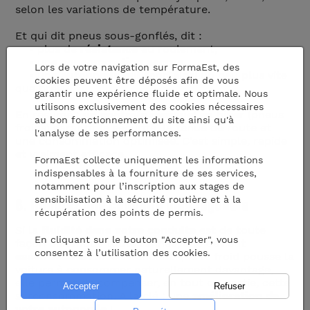
selon les variations de température.
Et qui dit pneus sous-gonflés, dit :
• plus de
résistance
au roulement,
• une
consommation accrue
,
Lors de votre navigation sur FormaEst, des
• une
autonomie qui fond
ainsi un peu plus vite
cookies peuvent être déposés afin de vous
que prévu.
garantir une expérience fluide et optimale. Nous
utilisons exclusivement des cookies nécessaires
En résumé :
un contrôle mensuel en hiver
(pneus
au bon fonctionnement du site ainsi qu'à
froids) garantit la sécurité, la tenue de route et
l'analyse de ses performances.
une consommation optimisée. C’est simple, rapide
et vraiment efficace.
FormaEst collecte uniquement les informations
indispensables à la fourniture de ses services,
notamment pour l’inscription aux stages de
sensibilisation à la sécurité routière et à la
6. Adoptez une conduite plus régulière
récupération des points de permis.
Si la
fluidité dans votre conduite
est de toute
En cliquant sur le bouton "Accepter", vous
façon bénéfique toute l’année, elle devient
consentez à l’utilisation des cookies.
essentielle en hiver
. Pendant que le froid pousse la
voiture à consommer naturellement davantage,
elle permet de compenser, en tout ou partie, cette
surconsommation. A la clé : une
amélioration de
votre autonomie
!