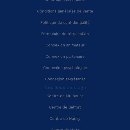
Conditions générales de vente
Région Auvergne-Rhône-Alpes
Cher (18)
Politique de confidentialité
Région Provence-Alpes-Côte-d'Azur
Corrèze (19)
Formulaire de rétractation
Connexion animateur
Région Corse
Côte-d'Or (21)
Connexion partenaire
Côtes-d'Armor (22)
Connexion psychologue
Connexion secrétariat
Creuse (23)
Nos lieux de stage
Centre de Mulhouse
Dordogne (24)
Centre de Belfort
Doubs (25)
Centre de Nancy
Centre de Metz