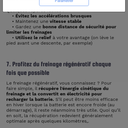
Quelques repères faciles :
•
Évitez les accélérations brusques
• Maintenez une
vitesse stable
• Gardez une
bonne distance de sécurité pour
limiter les freinages
•
Utilisez le relief
à votre avantage (on lève le
pied avant une descente, par exemple)
7. Profitez du freinage régénératif chaque
fois que possible
Le freinage régénératif, vous connaissez ? Pour
faire simple, il
récupère l'énergie cinétique du
freinage et la convertit en électricité pour
recharger la batterie.
S’il peut être moins efficace
en hiver lorsque la batterie est encore froide (au
démarrage), il reste néanmoins très utile. Quoi qu’il
en soit, la récupération redevient généralement
optimale après quelques kilomètres,.