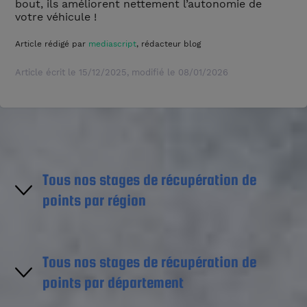
bout, ils améliorent nettement l’autonomie de
votre véhicule !
Article rédigé par
mediascript
, rédacteur blog
Article écrit le
15/12/2025
, modifié le
08/01/2026
Tous nos stages de récupération de
points par région
Région Île-de-France
Tous nos stages de récupération de
points par département
Région Centre-Val de Loire