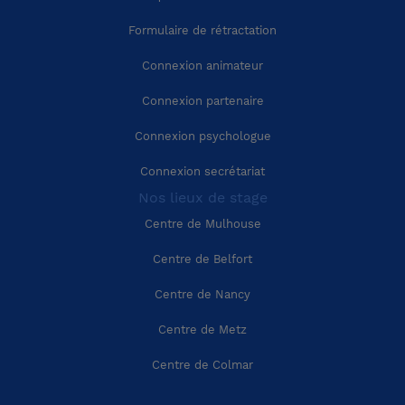
Région Provence-Alpes-Côte-d'Azur
Corrèze (19)
Formulaire de rétractation
Connexion animateur
Région Corse
Côte-d'Or (21)
Connexion partenaire
Côtes-d'Armor (22)
Connexion psychologue
Connexion secrétariat
Creuse (23)
Nos lieux de stage
Centre de Mulhouse
Dordogne (24)
Centre de Belfort
Doubs (25)
Centre de Nancy
Centre de Metz
Drôme (26)
Centre de Colmar
Eure (27)