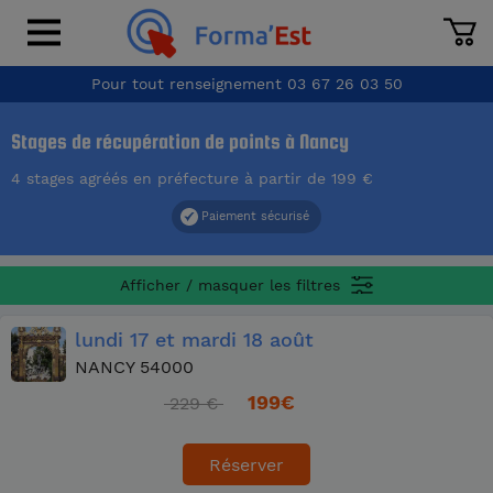
Pour tout renseignement
03 67 26 03 50
Stages de récupération de points à Nancy
4 stages agréés en préfecture à partir de 199 €
Paiement sécurisé
Afficher / masquer les filtres
lundi
17
et mardi
18 août
NANCY 54000
199
€
229 €
Réserver