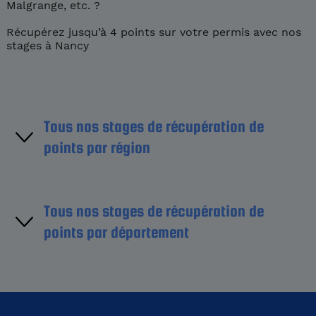
Malgrange, etc. ?
Récupérez jusqu’à 4 points sur votre permis avec nos
stages à Nancy
Tous nos stages de récupération de
points par région
Région Île-de-France
Tous nos stages de récupération de
points par département
Région Centre-Val de Loire
Région Bourgogne-France-Comté
Aube (10)