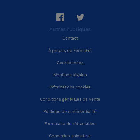
Région Grand Est
Bouches-du-Rhône (13)
Autres rubriques
Région Pays-de-la-Loire
Calvados (14)
Contact
Région Bretagne
Cantal (15)
À propos de FormaEst
Coordonnées
Région Nouvelle-Aquitaine
Charente (16)
Mentions légales
Région Occitanie
Charente-Maritime (17)
Informations cookies
Conditions générales de vente
Région Auvergne-Rhône-Alpes
Cher (18)
Politique de confidentialité
Région Provence-Alpes-Côte-d'Azur
Corrèze (19)
Formulaire de rétractation
Connexion animateur
Région Corse