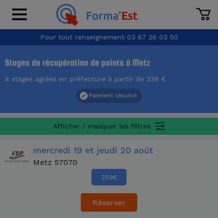
Pour tout renseignement
03 67 26 03 50
Stages de récupération de points à Metz
8 stages agréés en préfecture à partir de 239 €
Paiement sécurisé
Afficher / masquer les filtres
mercredi
19
et jeudi
20 août
Metz 57070
259
€
Réserver