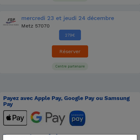
mercredi
23
et jeudi
24 décembre
Metz 57070
279
€
Réserver
Centre partenaire
Payez avec Apple Pay, Google Pay ou Samsung
Pay
Payez en 4 sans frais