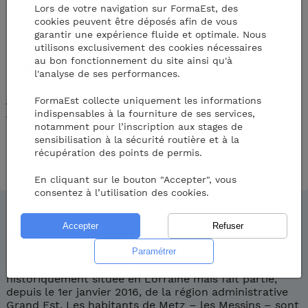
Lors de votre navigation sur FormaEst, des
Avec votre compte
, payez votre stage en
cookies peuvent être déposés afin de vous
4 sans frais. Exemple pour un stage à 250€ :
garantir une expérience fluide et optimale. Nous
Payez 62,5€ par mois pendant 4 mois.
utilisons exclusivement des cookies nécessaires
au bon fonctionnement du site ainsi qu'à
Engagements
l'analyse de ses performances.
Le stage se déroule systématiquement sur 2
jours consécutifs, à raison de 7 heures par
FormaEst collecte uniquement les informations
journée.
indispensables à la fourniture de ses services,
notamment pour l’inscription aux stages de
Il a pour but, tout en traitant le programme
sensibilisation à la sécurité routière et à la
officiel prévu pour un stage de sensibilisation à
récupération des points de permis.
la sécurité routière, de prendre en considération
les cas particuliers des uns et des autres.
En cliquant sur le bouton "Accepter", vous
consentez à l’utilisation des cookies.
Présentation de Metz
Préfecture du département de la Moselle, Metz est
historiquement située en Lorraine mais fait partie,
depuis le 1er janvier 2016, de la région administrative
Grand Est. Les habitants de Metz – les Messins – sont