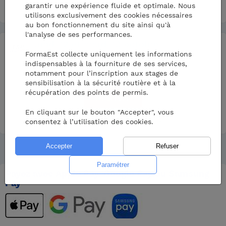
garantir une expérience fluide et optimale. Nous
Centre partenaire
utilisons exclusivement des cookies nécessaires
au bon fonctionnement du site ainsi qu'à
l'analyse de ses performances.
lundi
12
et mardi
13 octobre
FormaEst collecte uniquement les informations
Lons 64140
indispensables à la fourniture de ses services,
213
€
notamment pour l’inscription aux stages de
sensibilisation à la sécurité routière et à la
récupération des points de permis.
Réserver
En cliquant sur le bouton "Accepter", vous
consentez à l’utilisation des cookies.
Le moins cher
Centre partenaire
Payez avec Apple Pay, Google Pay ou Samsung
Pay