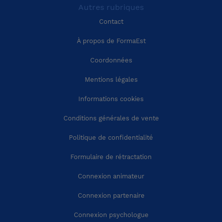
Autres rubriques
Région Pays-de-la-Loire
Calvados (14)
Contact
Région Bretagne
Cantal (15)
À propos de FormaEst
Coordonnées
Région Nouvelle-Aquitaine
Charente (16)
Mentions légales
Région Occitanie
Charente-Maritime (17)
Informations cookies
Conditions générales de vente
Région Auvergne-Rhône-Alpes
Cher (18)
Politique de confidentialité
Région Provence-Alpes-Côte-d'Azur
Corrèze (19)
Formulaire de rétractation
Connexion animateur
Région Corse
Côte-d'Or (21)
Connexion partenaire
Côtes-d'Armor (22)
Connexion psychologue