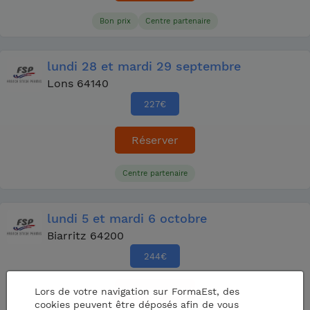
Bon prix
Centre partenaire
lundi
28
et mardi
29 septembre
Lons 64140
227
€
Réserver
Centre partenaire
lundi
5
et mardi
6 octobre
Biarritz 64200
244
€
Lors de votre navigation sur FormaEst, des
Réserver
cookies peuvent être déposés afin de vous