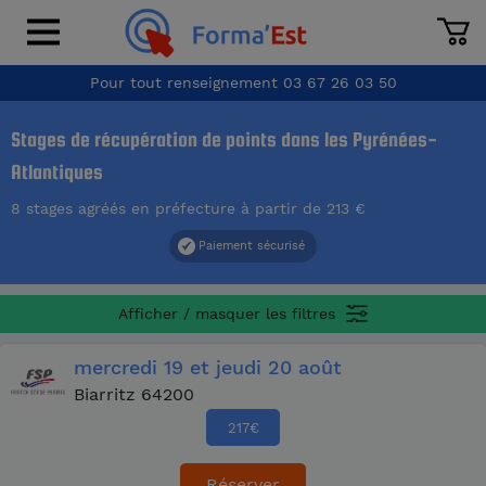
Pour tout renseignement
03 67 26 03 50
Stages de récupération de points dans les Pyrénées-
Atlantiques
8 stages agréés en préfecture à partir de 213 €
Paiement sécurisé
Afficher / masquer les filtres
mercredi
19
et jeudi
20 août
Biarritz 64200
217
€
Réserver