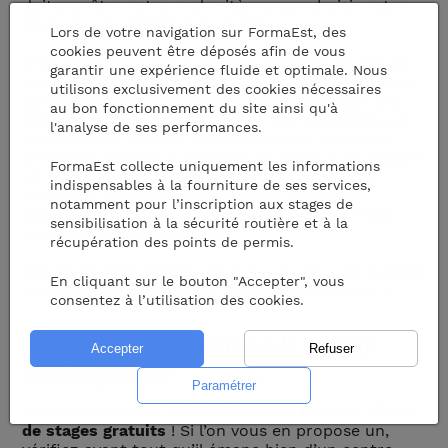
doit pas être votre seul critère pour choisir votre
stage de récupération de points !
Lors de votre navigation sur FormaEst, des
cookies peuvent être déposés afin de vous
Chez Forma’Est, nous ne nous contentons pas de
garantir une expérience fluide et optimale. Nous
suivre le programme imposé, mais
nous efforçons
utilisons exclusivement des cookies nécessaires
de répondre aux problématiques de chacun
. Les
au bon fonctionnement du site ainsi qu'à
stagiaires interagissent, posant leurs questions et
l'analyse de ses performances.
donnant leur avis sur tel ou tel point, dans une
ambiance détendue et porteuse. Chacun en ressort
FormaEst collecte uniquement les informations
en ayant véritablement compris et intégré de
indispensables à la fourniture de ses services,
nouveaux points essentiels à une conduite
notamment pour l’inscription aux stages de
sécurisante, tout en ayant trouvé réponse à ses
sensibilisation à la sécurité routière et à la
interrogations éventuelles.
récupération des points de permis.
Des tarifs intéressants, mais aussi une vraie qualité
En cliquant sur le bouton "Accepter", vous
dans les
stages proposés
. Un point c’est tout ;)
consentez à l’utilisation des cookies.
Un stage de sensibilisation à la sécurité
routière gratuit ?
N’y comptez pas ! Et
attention aux fausses offres
de stages gratuits
! Si l’on vous en propose un,