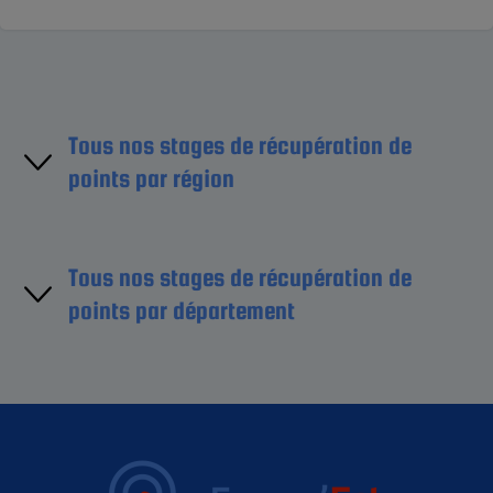
Tous nos stages de récupération de
points par région
Région Île-de-France
Tous nos stages de récupération de
points par département
Région Centre-Val de Loire
Région Bourgogne-France-Comté
Aube (10)
Région Normandie
Aude (11)