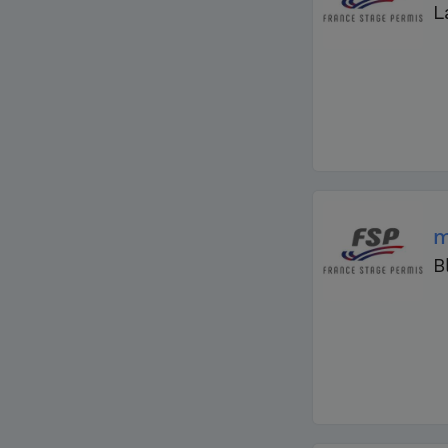
L
m
B