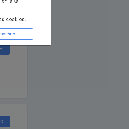
ion à la
es cookies.
€
€