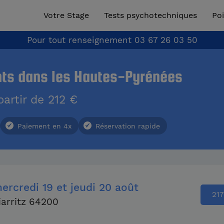
Votre Stage
Tests psychotechniques
Poi
Pour tout renseignement
03 67 26 03 50
nts dans les Hautes-Pyrénées
artir de 212 €
Paiement en 4x
Réservation rapide
ercredi
19
et jeudi
20 août
217
iarritz 64200