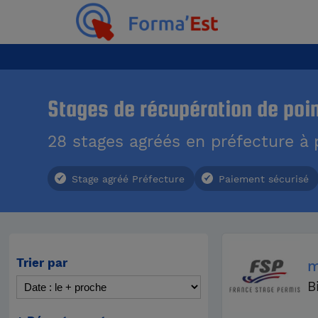
Stages de récupération de poi
28 stages agréés en préfecture à p
Stage agréé Préfecture
Paiement sécurisé
Trier par
m
B