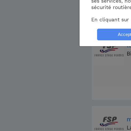
ses services, no
sécurité routièr
En cliquant sur 
l
B
m
L