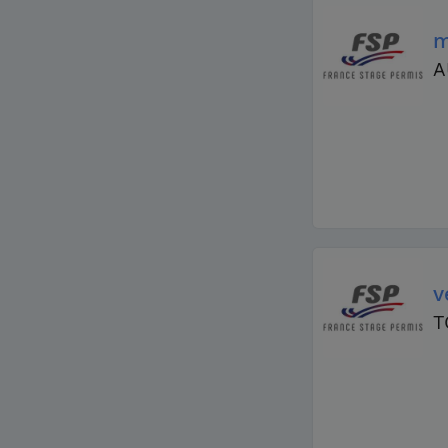
m
A
v
T