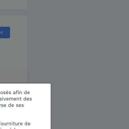
9
€
osés afin de
usivement des
yse de ses
€
fourniture de