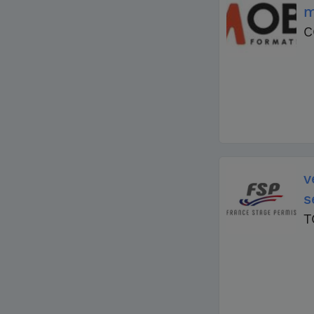
m
C
v
s
T