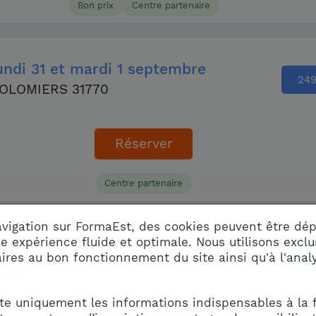
Bon prix
Centre partenaire
undi
31
et mardi
1 septembre
24
OLOMIERS 31770
Réserver
Centre partenaire
avigation sur FormaEst, des cookies peuvent être dép
ne expérience fluide et optimale. Nous utilisons excl
ercredi
2
et jeudi
3 septembre
ires au bon fonctionnement du site ainsi qu'à l'anal
219
lagnac 31700
te uniquement les informations indispensables à la 