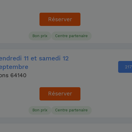
Réserver
Bon prix
Centre partenaire
endredi
11
et samedi
12
eptembre
217
ons 64140
Réserver
Bon prix
Centre partenaire