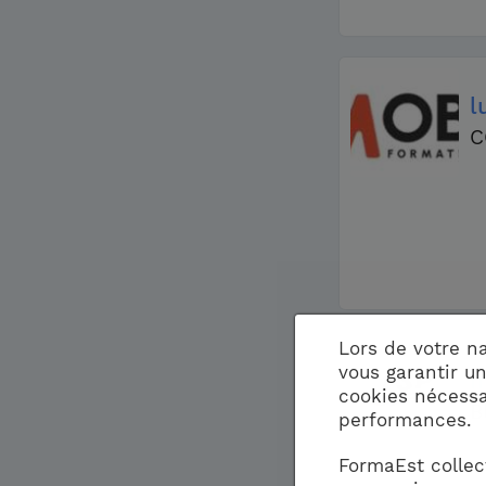
l
C
Lors de votre n
vous garantir u
m
cookies nécessa
B
performances.
FormaEst collec