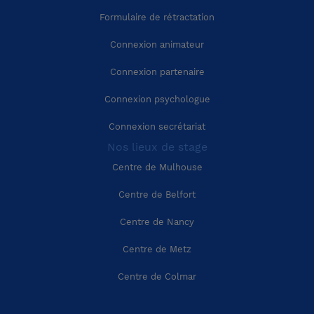
Région Provence-Alpes-Côte-d'Azur
Corrèze (19)
Formulaire de rétractation
Connexion animateur
Région Corse
Côte-d'Or (21)
Connexion partenaire
Côtes-d'Armor (22)
Connexion psychologue
Connexion secrétariat
Creuse (23)
Nos lieux de stage
Centre de Mulhouse
Dordogne (24)
Centre de Belfort
Doubs (25)
Centre de Nancy
Centre de Metz
Drôme (26)
Centre de Colmar
Eure (27)