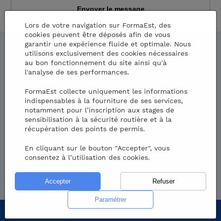
Lors de votre navigation sur FormaEst, des
cookies peuvent être déposés afin de vous
garantir une expérience fluide et optimale. Nous
utilisons exclusivement des cookies nécessaires
au bon fonctionnement du site ainsi qu'à
l'analyse de ses performances.
Tous nos stages de récupération de
FormaEst collecte uniquement les informations
points par région
indispensables à la fourniture de ses services,
notamment pour l’inscription aux stages de
sensibilisation à la sécurité routière et à la
récupération des points de permis.
Région Île-de-France
Tous nos stages de récupération de
En cliquant sur le bouton "Accepter", vous
points par département
consentez à l’utilisation des cookies.
Région Centre-Val de Loire
Région Bourgogne-France-Comté
Aube (10)
Région Normandie
Aude (11)