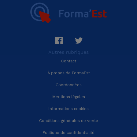
Région Haut-de-France
Aveyron (12)
Région Grand Est
Bouches-du-Rhône (13)
Autres rubriques
Région Pays-de-la-Loire
Calvados (14)
Contact
Région Bretagne
Cantal (15)
À propos de FormaEst
Coordonnées
Région Nouvelle-Aquitaine
Charente (16)
Mentions légales
Région Occitanie
Charente-Maritime (17)
Informations cookies
Conditions générales de vente
Région Auvergne-Rhône-Alpes
Cher (18)
Politique de confidentialité