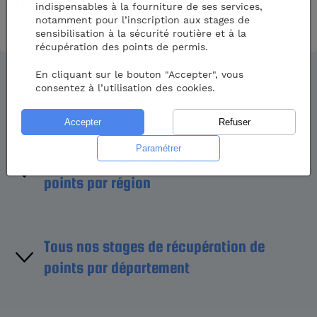
officiel prévu pour un stage de sensibilisation à
indispensables à la fourniture de ses services,
la sécurité routière, de prendre en considération
notamment pour l’inscription aux stages de
les cas particuliers des uns et des autres.
sensibilisation à la sécurité routière et à la
récupération des points de permis.
En cliquant sur le bouton "Accepter", vous
consentez à l’utilisation des cookies.
Tous nos stages de récupération de
points par région
Région Île-de-France
Tous nos stages de récupération de
points par département
Région Centre-Val de Loire
Région Bourgogne-France-Comté
Aube (10)