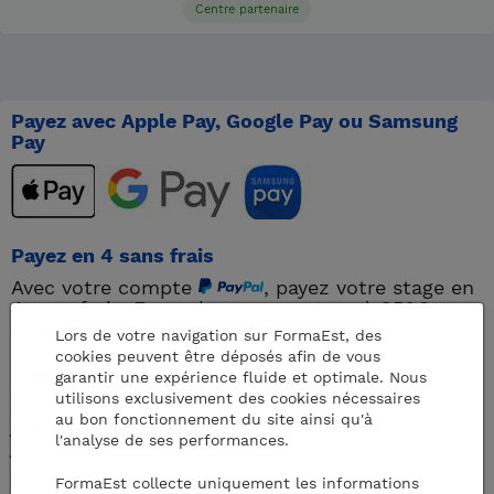
Centre partenaire
Payez avec Apple Pay, Google Pay ou Samsung
Pay
Payez en 4 sans frais
Avec votre compte
, payez votre stage en
4 sans frais. Exemple pour un stage à 250€ :
Payez 62,5€ par mois pendant 4 mois.
Lors de votre navigation sur FormaEst, des
cookies peuvent être déposés afin de vous
Engagements
garantir une expérience fluide et optimale. Nous
utilisons exclusivement des cookies nécessaires
Le stage se déroule systématiquement sur 2
au bon fonctionnement du site ainsi qu'à
jours consécutifs, à raison de 7 heures par
l'analyse de ses performances.
journée.
Il a pour but, tout en traitant le programme
FormaEst collecte uniquement les informations