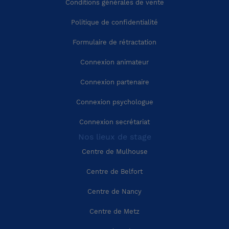
Conditions générales de vente
Région Auvergne-Rhône-Alpes
Cher (18)
Politique de confidentialité
Région Provence-Alpes-Côte-d'Azur
Corrèze (19)
Formulaire de rétractation
Connexion animateur
Région Corse
Côte-d'Or (21)
Connexion partenaire
Côtes-d'Armor (22)
Connexion psychologue
Connexion secrétariat
Creuse (23)
Nos lieux de stage
Centre de Mulhouse
Dordogne (24)
Centre de Belfort
Doubs (25)
Centre de Nancy
Centre de Metz
Drôme (26)