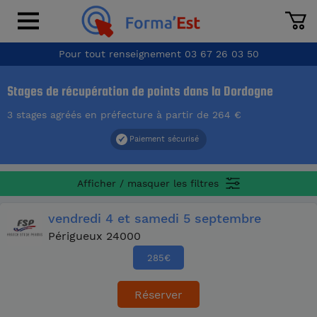
Pour tout renseignement
03 67 26 03 50
Stages de récupération de points dans la Dordogne
3 stages agréés en préfecture à partir de 264 €
Paiement sécurisé
Afficher / masquer les filtres
vendredi
4
et samedi
5 septembre
Périgueux 24000
285
€
Réserver