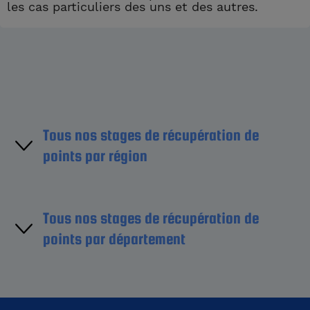
les cas particuliers des uns et des autres.
Tous nos stages de récupération de
points par région
Région Île-de-France
Tous nos stages de récupération de
points par département
Région Centre-Val de Loire
Région Bourgogne-France-Comté
Aube (10)