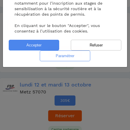
Bon prix
notamment pour l’inscription aux stages de
sensibilisation à la sécurité routière et à la
récupération des points de permis.
lundi
28
et mardi
29 septembre
En cliquant sur le bouton "Accepter", vous
WOIPPY 57140
consentez à l’utilisation des cookies.
229
€
250 €
Réserver
Bon prix
lundi
12
et mardi
13 octobre
Metz 57070
305
€
Réserver
Centre partenaire