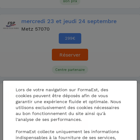
Bon prix
mercredi
23
et jeudi
24 septembre
Metz 57070
299
€
Réserver
Centre partenaire
vendredi
25
et samedi
26 septembre
Lors de votre navigation sur FormaEst, des
cookies peuvent être déposés afin de vous
WOIPPY 57140
garantir une expérience fluide et optimale. Nous
229
€
utilisons exclusivement des cookies nécessaires
250 €
au bon fonctionnement du site ainsi qu'à
l'analyse de ses performances.
Réserver
FormaEst collecte uniquement les informations
indispensables à la fourniture de ses services,