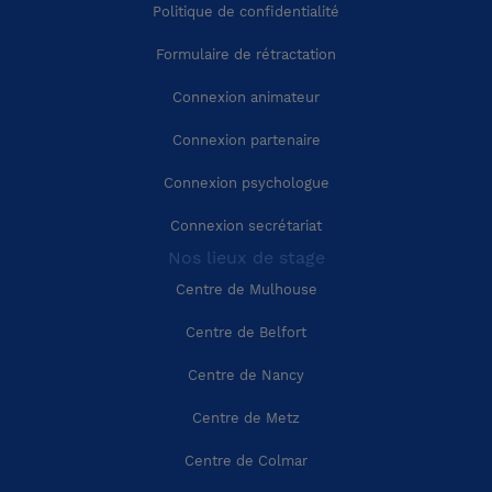
Politique de confidentialité
Région Provence-Alpes-Côte-d'Azur
Corrèze (19)
Formulaire de rétractation
Connexion animateur
Région Corse
Côte-d'Or (21)
Connexion partenaire
Côtes-d'Armor (22)
Connexion psychologue
Connexion secrétariat
Creuse (23)
Nos lieux de stage
Centre de Mulhouse
Dordogne (24)
Centre de Belfort
Doubs (25)
Centre de Nancy
Centre de Metz
Drôme (26)
Centre de Colmar