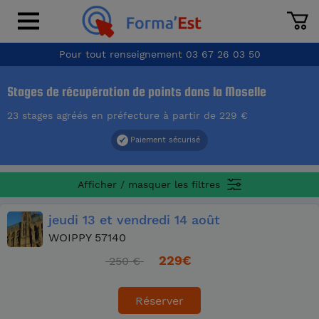
Pour tout renseignement
03 67 26 03 50
Stages de récupération de points dans la Moselle
23 stages agréés en préfecture à partir de 229 €
Paiement sécurisé
Afficher / masquer les filtres
jeudi
13
et vendredi
14 août
WOIPPY 57140
229
€
250 €
Réserver