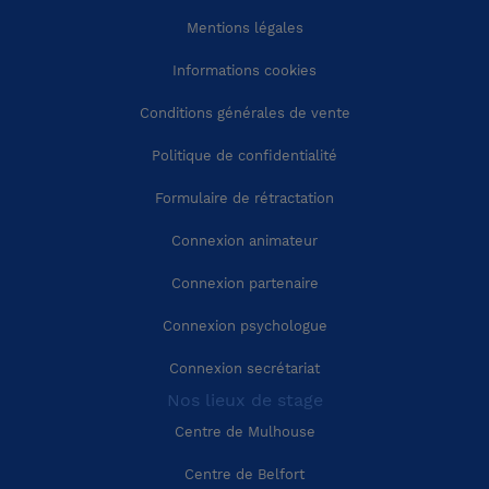
Mentions légales
Région Occitanie
Charente-Maritime (17)
Informations cookies
Conditions générales de vente
Région Auvergne-Rhône-Alpes
Cher (18)
Politique de confidentialité
Région Provence-Alpes-Côte-d'Azur
Corrèze (19)
Formulaire de rétractation
Connexion animateur
Région Corse
Côte-d'Or (21)
Connexion partenaire
Côtes-d'Armor (22)
Connexion psychologue
Connexion secrétariat
Creuse (23)
Nos lieux de stage
Centre de Mulhouse
Dordogne (24)
Centre de Belfort