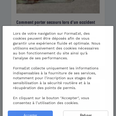
Comment porter secours lors d'un accident
de la route ?
Lors de votre navigation sur FormaEst, des
Les clés pour secourir efficacement les
cookies peuvent être déposés afin de vous
victimes d’un accident de la route
garantir une expérience fluide et optimale. Nous
utilisons exclusivement des cookies nécessaires
Article écrit le
31/05/2023
au bon fonctionnement du site ainsi qu'à
l'analyse de ses performances.
Lire la suite
FormaEst collecte uniquement les informations
indispensables à la fourniture de ses services,
notamment pour l’inscription aux stages de
sensibilisation à la sécurité routière et à la
récupération des points de permis.
En cliquant sur le bouton "Accepter", vous
consentez à l’utilisation des cookies.