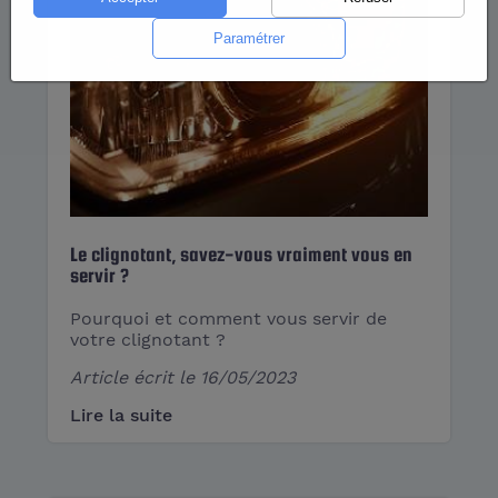
Le clignotant, savez-vous vraiment vous en
servir ?
Pourquoi et comment vous servir de
votre clignotant ?
Article écrit le
16/05/2023
Lire la suite