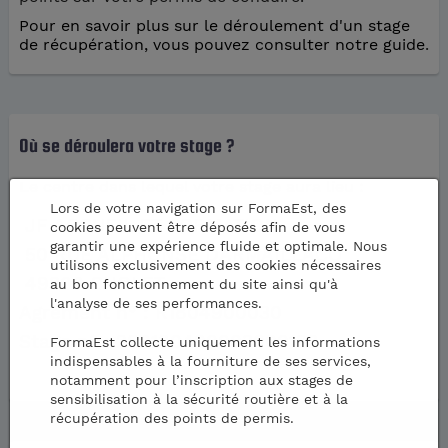
Pour en savoir plus sur le déroulement d'un stage
de récupération, vous pouvez consulter notre guide
.
Où se déroulera votre stage ?
Le centre dans lequel votre stage aura lieu :
Lors de votre navigation sur FormaEst, des
JF ACCUEIL ET FORMATION
cookies peuvent être déposés afin de vous
garantir une expérience fluide et optimale. Nous
50 RUE ALPHONSE DARMAILLACQ
utilisons exclusivement des cookies nécessaires
49300 CHOLET
au bon fonctionnement du site ainsi qu'à
l'analyse de ses performances.
Agrément n° :
R1804900030
Stage n° :
25R180490003000133
FormaEst collecte uniquement les informations
indispensables à la fourniture de ses services,
notamment pour l’inscription aux stages de
sensibilisation à la sécurité routière et à la
récupération des points de permis.