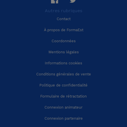
Autres rubriques
Région Pays-de-la-Loire
Calvados (14)
Contact
Région Bretagne
Cantal (15)
À propos de FormaEst
Coordonnées
Région Nouvelle-Aquitaine
Charente (16)
Mentions légales
Région Occitanie
Charente-Maritime (17)
Informations cookies
Conditions générales de vente
Région Auvergne-Rhône-Alpes
Cher (18)
Politique de confidentialité
Région Provence-Alpes-Côte-d'Azur
Corrèze (19)
Formulaire de rétractation
Connexion animateur
Région Corse
Côte-d'Or (21)
Connexion partenaire