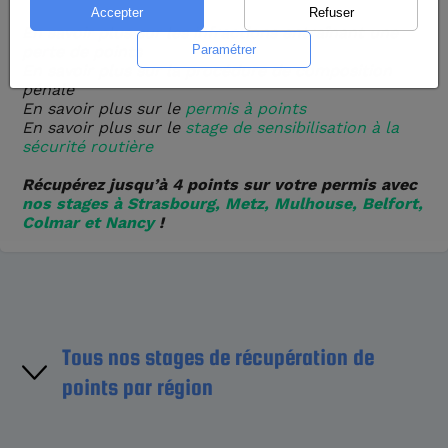
En savoir plus sur les
infractions entraînant une
perte de points
En savoir plus sur la procédure de composition
pénale
En savoir plus sur le
permis à points
En savoir plus sur le
stage de sensibilisation à la
sécurité routière
Récupérez jusqu’à 4 points sur votre permis avec
nos stages à Strasbourg, Metz, Mulhouse, Belfort,
Colmar et Nancy
!
Tous nos stages de récupération de
points par région