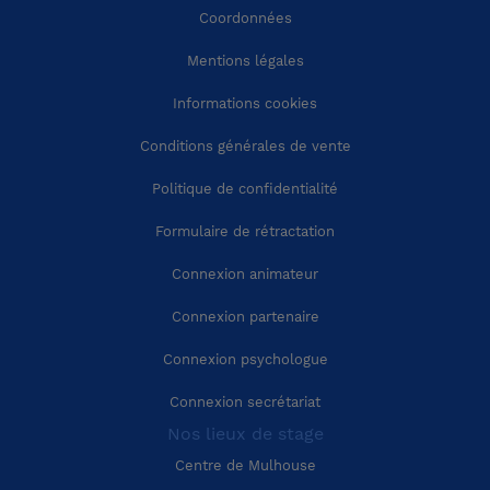
Coordonnées
Région Nouvelle-Aquitaine
Charente (16)
Mentions légales
Région Occitanie
Charente-Maritime (17)
Informations cookies
Conditions générales de vente
Région Auvergne-Rhône-Alpes
Cher (18)
Politique de confidentialité
Région Provence-Alpes-Côte-d'Azur
Corrèze (19)
Formulaire de rétractation
Connexion animateur
Région Corse
Côte-d'Or (21)
Connexion partenaire
Côtes-d'Armor (22)
Connexion psychologue
Connexion secrétariat
Creuse (23)
Nos lieux de stage
Centre de Mulhouse
Dordogne (24)