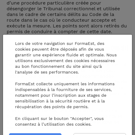
d’une procédure particulière créée pour
désengorger le Tribunal correctionnel et utilisée
dans le cadre de certains délits au Code de la
route dans le cas où le conducteur accepte et
exécute la mesure. Les points sont alors retirés du
permis de conduire à compter de cette date.
Lors de votre navigation sur FormaEst, des
3. Lettre simple ou lettre recommandée (48 SI)
cookies peuvent être déposés afin de vous
garantir une expérience fluide et optimale. Nous
Le conducteur doit, enfin, être informé de son
utilisons exclusivement des cookies nécessaires
retrait de points ! Pour ce faire, l’administration lui
au bon fonctionnement du site ainsi qu'à
fait généralement parvenir une lettre simple…
l'analyse de ses performances.
lettre simple qui devient lettre recommandée
lorsque le retrait en question conduit à la perte de
FormaEst collecte uniquement les informations
tous les points restants et qu’il s’agit, dès lors, de
indispensables à la fourniture de ses services,
notifier au conducteur l’
invalidation de son permis
notamment pour l’inscription aux stages de
de conduire
!
sensibilisation à la sécurité routière et à la
récupération des points de permis.
Afin d’éviter, à terme, une invalidation de votre
permis de conduire et de récupérer des points (4
En cliquant sur le bouton "Accepter", vous
au maximum par an), participez à
nos stages de
consentez à l’utilisation des cookies.
sensibilisation à la sécurité routière
!