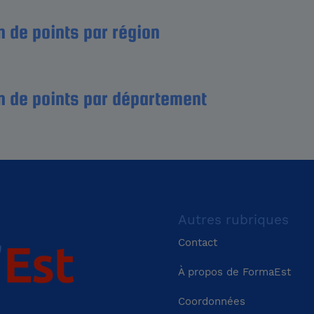
 de points par région
on Centre-Val de Loire
Région Bourgogne-Fr
n de points par département
Comté
Région Grand Est
Région Pays-de-la-L
Aude (11)
Aveyron (12)
Région Occitanie
Région Auvergne-Rh
Cantal (15)
Charente (16)
Alpes
Autres rubriques
Corrèze (19)
Côte-d'Or (21)
Contact
À propos de FormaEst
Dordogne (24)
Doubs (25)
Coordonnées