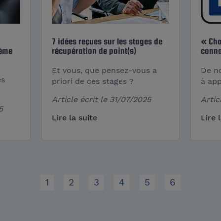
7 idées reçues sur les stages de
« Cha
tème
récupération de point(s)
conna
Et vous, que pensez-vous a
De n
es
priori de ces stages ?
à app
Article écrit le
31/07/2025
Artic
5
Lire la suite
Lire 
1
2
3
4
5
6