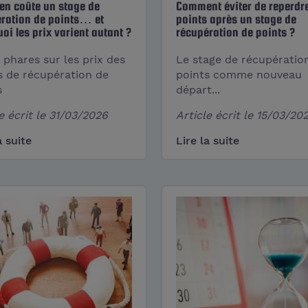
n coûte un stage de
Comment éviter de reperdr
ration de points… et
points après un stage de
oi les prix varient autant ?
récupération​ de points ?
 phares sur les prix des
Le stage de récupératio
s de récupération de
points comme nouveau
s
départ...
e écrit le
31/03/2026
Article écrit le
15/03/20
a suite
Lire la suite