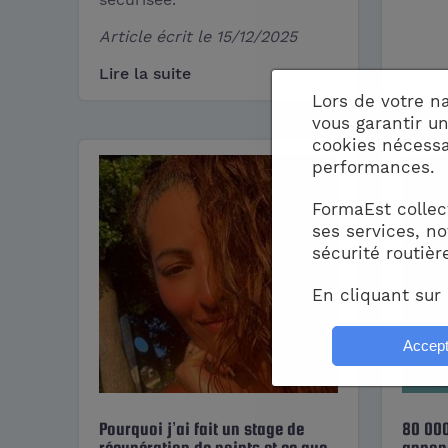
Article écrit le
15/12/2025
Lire la suite
Lors de votre n
vous garantir u
cookies nécessa
performances.
FormaEst collec
ses services, no
sécurité routièr
En cliquant sur 
Pourquoi j’ai fait un stage de
80 000
récupération de points et ce que
annon