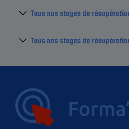
Tous nos stages de récupération
Région Île-de-France
Régi
Tous nos stages de récupératio
Région Haut-de-France
Aube (10)
Région Nouvelle-Aquitaine
Calvados (14)
Cher (18)
Région Corse
Creuse (23)