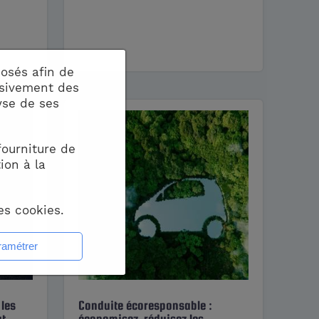
osés afin de
usivement des
yse de ses
fourniture de
ion à la
es cookies.
 les
Conduite écoresponsable :
ut
économisez, réduisez les