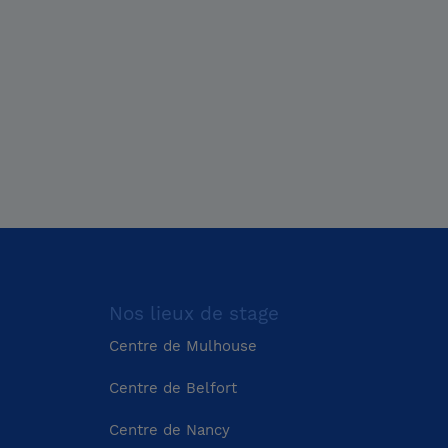
ance-
Région Normandie
oire
Région Bretagne
Bouches-du-Rhône (13)
ône-
Région Provence-Alpes-
Charente-Maritime (17)
Côte-d'Azur
Nos lieux de stage
Côtes-d'Armor (22)
Centre de Mulhouse
Centre de Belfort
Drôme (26)
Centre de Nancy