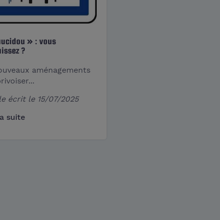
ucidou » : vous
issez ?
ouveaux aménagements
rivoiser...
le écrit le
15/07/2025
la suite