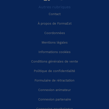
Autres rubriques
Région Pays-de-la-Loire
Calvados (14)
Contact
Région Bretagne
Cantal (15)
À propos de FormaEst
Coordonnées
Région Nouvelle-Aquitaine
Charente (16)
Mentions légales
Région Occitanie
Charente-Maritime (17)
Informations cookies
Conditions générales de vente
Région Auvergne-Rhône-Alpes
Cher (18)
Politique de confidentialité
Région Provence-Alpes-Côte-d'Azur
Corrèze (19)
Formulaire de rétractation
Connexion animateur
Région Corse
Côte-d'Or (21)
Connexion partenaire
Côtes-d'Armor (22)
Connexion psychologue