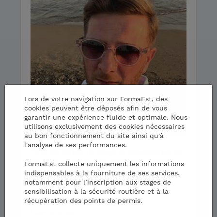
Lors de votre navigation sur FormaEst, des
cookies peuvent être déposés afin de vous
garantir une expérience fluide et optimale. Nous
utilisons exclusivement des cookies nécessaires
au bon fonctionnement du site ainsi qu'à
l'analyse de ses performances.
Ça m’est arrivé: un stage de récupération de
points pour de «petits excès de vitesse»...
FormaEst collecte uniquement les informations
indispensables à la fourniture de ses services,
Entretien avec Stéphane P., 51 ans
notamment pour l’inscription aux stages de
sensibilisation à la sécurité routière et à la
Article écrit le
30/11/2025
récupération des points de permis.
Lire la suite